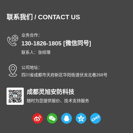
湖北泄爆墙
湖南泄爆墙
江苏泄爆墙
江西泄爆墙
吉林泄爆墙
辽宁泄爆墙
内蒙古泄爆墙
宁夏泄爆墙
联系我们 / CONTACT US
青海泄爆墙
山东泄爆墙
上海泄爆墙
山西泄爆墙
陕西泄爆墙
四川泄爆墙
天津泄爆墙
新疆泄爆墙
业务合作：
西藏泄爆墙
云南泄爆墙
浙江泄爆墙
东城泄爆墙
130-1826-1805 [微信同号]
西城泄爆墙
朝阳泄爆墙
丰台泄爆墙
石景山泄爆墙
联系人：张经理
海淀泄爆墙
门头沟泄爆墙
房山泄爆墙
通州泄爆墙
顺义泄爆墙
昌平泄爆墙
大兴泄爆墙
怀柔泄爆墙
公司地址：
平谷泄爆墙
密云泄爆墙
延庆泄爆墙
和平泄爆墙
四川省成都市天府新区华阳街道伏龙北巷268号
河东泄爆墙
河西泄爆墙
南开泄爆墙
河北泄爆墙
红桥泄爆墙
成都灵旭安防科技
东丽泄爆墙
西青泄爆墙
津南泄爆墙
北辰泄爆墙
武清泄爆墙
宝坻泄爆墙
滨海泄爆墙
随时为您提供报价、技术支持服务
宁河泄爆墙
静海泄爆墙
蓟州泄爆墙
石家庄泄爆墙
唐山泄爆墙
秦皇岛泄爆墙
邯郸泄爆墙
邢台泄爆墙
保定泄爆墙
张家口泄爆墙
承德泄爆墙
沧州泄爆墙