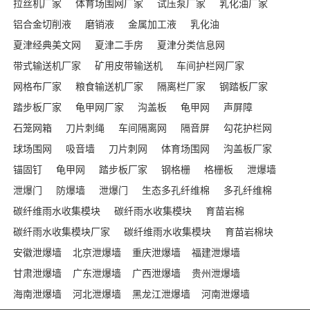
拉丝机厂家
体育场围网厂家
试压泵厂家
乳化油厂家
铝合金切削液
磨销液
金属加工液
乳化油
夏津经典美文网
夏津二手房
夏津分类信息网
带式输送机厂家
矿用皮带输送机
车间护栏网厂家
网格布厂家
粮食输送机厂家
隔离栏厂家
钢踏板厂家
踏步板厂家
龟甲网厂家
沟盖板
龟甲网
声屏障
石笼网箱
刀片刺绳
车间隔离网
隔音屏
勾花护栏网
球场围网
吸音墙
刀片刺网
体育场围网
沟盖板厂家
锚固钉
龟甲网
踏步板厂家
钢格栅
格栅板
泄爆墙
泄爆门
防爆墙
泄爆门
生态多孔纤维棉
多孔纤维棉
碳纤维雨水收集模块
碳纤雨水收集模块
育苗岩棉
碳纤雨水收集模块厂家
碳纤维雨水收集模块
育苗岩棉块
安徽泄爆墙
北京泄爆墙
重庆泄爆墙
福建泄爆墙
甘肃泄爆墙
广东泄爆墙
广西泄爆墙
贵州泄爆墙
海南泄爆墙
河北泄爆墙
黑龙江泄爆墙
河南泄爆墙