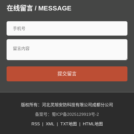
廊坊泄爆墙
衡水泄爆墙
太原泄爆墙
大同泄爆墙
在线留言 / MESSAGE
阳泉泄爆墙
长治泄爆墙
晋城泄爆墙
朔州泄爆墙
晋中泄爆墙
运城泄爆墙
忻州泄爆墙
临汾泄爆墙
吕梁泄爆墙
呼和浩特泄爆墙
包头泄爆墙
乌海泄爆墙
赤峰泄爆墙
通辽泄爆墙
鄂尔多斯泄爆墙
呼伦贝尔泄爆墙
巴彦淖尔泄爆墙
乌兰察布泄爆墙
兴安泄爆墙
锡林郭勒泄爆墙
阿拉善泄爆墙
沈阳泄爆墙
大连泄爆墙
中山泄爆墙
鞍山泄爆墙
抚顺泄爆墙
本溪泄爆墙
丹东泄爆墙
提交留言
锦州泄爆墙
营口泄爆墙
阜新泄爆墙
辽阳泄爆墙
盘锦泄爆墙
铁岭泄爆墙
朝阳泄爆墙
葫芦岛泄爆墙
长春泄爆墙
昌邑泄爆墙
龙潭泄爆墙
船营泄爆墙
丰满泄爆墙
蛟河泄爆墙
桦甸泄爆墙
舒兰泄爆墙
版权所有：河北灵旭安防科技有限公司成都分公司
磐石泄爆墙
四平泄爆墙
辽源泄爆墙
西安泄爆墙
备案号：
蜀ICP备2025129919号-2
通化泄爆墙
白山泄爆墙
松原泄爆墙
白城泄爆墙
RSS
|
XML
|
TXT地图
|
HTML地图
延边朝鲜族泄爆墙
哈尔滨泄爆墙
齐齐哈尔泄爆墙
鸡西泄爆墙