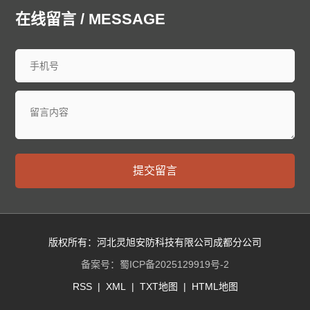
廊坊泄爆墙
衡水泄爆墙
太原泄爆墙
大同泄爆墙
在线留言 / MESSAGE
阳泉泄爆墙
长治泄爆墙
晋城泄爆墙
朔州泄爆墙
晋中泄爆墙
运城泄爆墙
忻州泄爆墙
临汾泄爆墙
吕梁泄爆墙
呼和浩特泄爆墙
包头泄爆墙
乌海泄爆墙
赤峰泄爆墙
通辽泄爆墙
鄂尔多斯泄爆墙
呼伦贝尔泄爆墙
巴彦淖尔泄爆墙
乌兰察布泄爆墙
兴安泄爆墙
锡林郭勒泄爆墙
阿拉善泄爆墙
沈阳泄爆墙
大连泄爆墙
中山泄爆墙
鞍山泄爆墙
抚顺泄爆墙
本溪泄爆墙
丹东泄爆墙
提交留言
锦州泄爆墙
营口泄爆墙
阜新泄爆墙
辽阳泄爆墙
盘锦泄爆墙
铁岭泄爆墙
朝阳泄爆墙
葫芦岛泄爆墙
长春泄爆墙
昌邑泄爆墙
龙潭泄爆墙
船营泄爆墙
丰满泄爆墙
蛟河泄爆墙
桦甸泄爆墙
舒兰泄爆墙
版权所有：河北灵旭安防科技有限公司成都分公司
磐石泄爆墙
四平泄爆墙
辽源泄爆墙
西安泄爆墙
备案号：
蜀ICP备2025129919号-2
通化泄爆墙
白山泄爆墙
松原泄爆墙
白城泄爆墙
RSS
|
XML
|
TXT地图
|
HTML地图
延边朝鲜族泄爆墙
哈尔滨泄爆墙
齐齐哈尔泄爆墙
鸡西泄爆墙