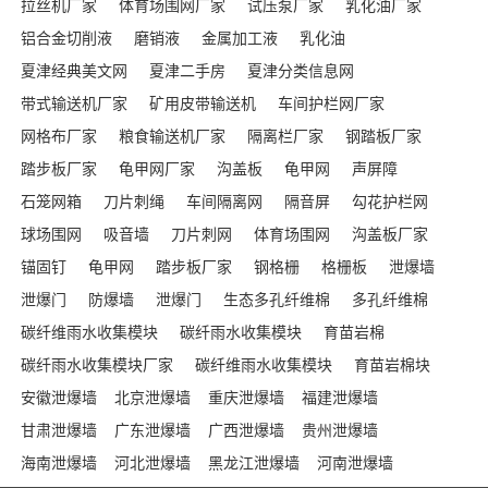
拉丝机厂家
体育场围网厂家
试压泵厂家
乳化油厂家
铝合金切削液
磨销液
金属加工液
乳化油
夏津经典美文网
夏津二手房
夏津分类信息网
带式输送机厂家
矿用皮带输送机
车间护栏网厂家
网格布厂家
粮食输送机厂家
隔离栏厂家
钢踏板厂家
踏步板厂家
龟甲网厂家
沟盖板
龟甲网
声屏障
石笼网箱
刀片刺绳
车间隔离网
隔音屏
勾花护栏网
球场围网
吸音墙
刀片刺网
体育场围网
沟盖板厂家
锚固钉
龟甲网
踏步板厂家
钢格栅
格栅板
泄爆墙
泄爆门
防爆墙
泄爆门
生态多孔纤维棉
多孔纤维棉
碳纤维雨水收集模块
碳纤雨水收集模块
育苗岩棉
碳纤雨水收集模块厂家
碳纤维雨水收集模块
育苗岩棉块
安徽泄爆墙
北京泄爆墙
重庆泄爆墙
福建泄爆墙
甘肃泄爆墙
广东泄爆墙
广西泄爆墙
贵州泄爆墙
海南泄爆墙
河北泄爆墙
黑龙江泄爆墙
河南泄爆墙