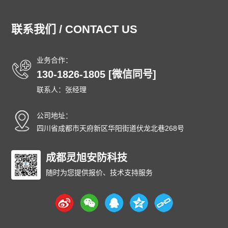
湖北泄爆墙
湖南泄爆墙
江苏泄爆墙
江西泄爆墙
吉林泄爆墙
辽宁泄爆墙
内蒙古泄爆墙
宁夏泄爆墙
联系我们 / CONTACT US
青海泄爆墙
山东泄爆墙
上海泄爆墙
山西泄爆墙
陕西泄爆墙
四川泄爆墙
天津泄爆墙
新疆泄爆墙
业务合作：
西藏泄爆墙
云南泄爆墙
浙江泄爆墙
东城泄爆墙
130-1826-1805 [微信同号]
西城泄爆墙
朝阳泄爆墙
丰台泄爆墙
石景山泄爆墙
联系人：张经理
海淀泄爆墙
门头沟泄爆墙
房山泄爆墙
通州泄爆墙
顺义泄爆墙
昌平泄爆墙
大兴泄爆墙
怀柔泄爆墙
公司地址：
平谷泄爆墙
密云泄爆墙
延庆泄爆墙
和平泄爆墙
四川省成都市天府新区华阳街道伏龙北巷268号
河东泄爆墙
河西泄爆墙
南开泄爆墙
河北泄爆墙
红桥泄爆墙
成都灵旭安防科技
东丽泄爆墙
西青泄爆墙
津南泄爆墙
北辰泄爆墙
武清泄爆墙
宝坻泄爆墙
滨海泄爆墙
随时为您提供报价、技术支持服务
宁河泄爆墙
静海泄爆墙
蓟州泄爆墙
石家庄泄爆墙
唐山泄爆墙
秦皇岛泄爆墙
邯郸泄爆墙
邢台泄爆墙
保定泄爆墙
张家口泄爆墙
承德泄爆墙
沧州泄爆墙