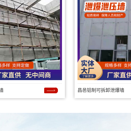
墙
昌邑铝制可拆卸泄爆墙