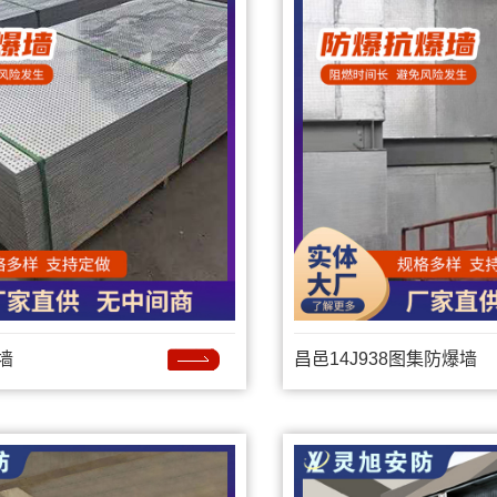
墙
昌邑14J938图集防爆墙