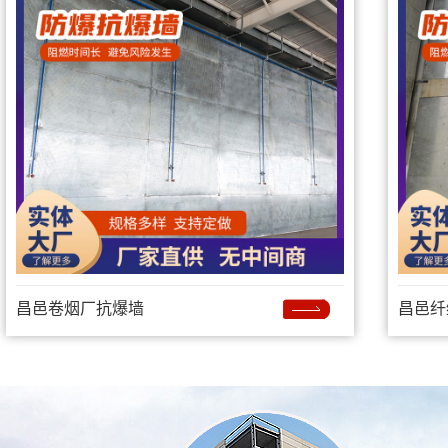
昌邑卷烟厂抗爆墙
昌邑纤