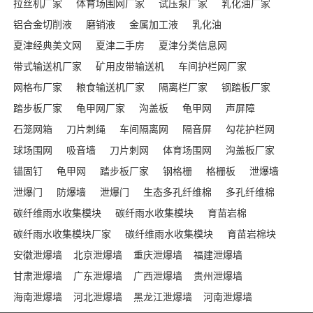
拉丝机厂家
体育场围网厂家
试压泵厂家
乳化油厂家
铝合金切削液
磨销液
金属加工液
乳化油
夏津经典美文网
夏津二手房
夏津分类信息网
带式输送机厂家
矿用皮带输送机
车间护栏网厂家
网格布厂家
粮食输送机厂家
隔离栏厂家
钢踏板厂家
踏步板厂家
龟甲网厂家
沟盖板
龟甲网
声屏障
石笼网箱
刀片刺绳
车间隔离网
隔音屏
勾花护栏网
球场围网
吸音墙
刀片刺网
体育场围网
沟盖板厂家
锚固钉
龟甲网
踏步板厂家
钢格栅
格栅板
泄爆墙
泄爆门
防爆墙
泄爆门
生态多孔纤维棉
多孔纤维棉
碳纤维雨水收集模块
碳纤雨水收集模块
育苗岩棉
碳纤雨水收集模块厂家
碳纤维雨水收集模块
育苗岩棉块
安徽泄爆墙
北京泄爆墙
重庆泄爆墙
福建泄爆墙
甘肃泄爆墙
广东泄爆墙
广西泄爆墙
贵州泄爆墙
海南泄爆墙
河北泄爆墙
黑龙江泄爆墙
河南泄爆墙