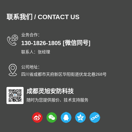
湖北泄爆墙
湖南泄爆墙
江苏泄爆墙
江西泄爆墙
吉林泄爆墙
辽宁泄爆墙
内蒙古泄爆墙
宁夏泄爆墙
联系我们 / CONTACT US
青海泄爆墙
山东泄爆墙
上海泄爆墙
山西泄爆墙
陕西泄爆墙
四川泄爆墙
天津泄爆墙
新疆泄爆墙
业务合作：
西藏泄爆墙
云南泄爆墙
浙江泄爆墙
东城泄爆墙
130-1826-1805 [微信同号]
西城泄爆墙
朝阳泄爆墙
丰台泄爆墙
石景山泄爆墙
联系人：张经理
海淀泄爆墙
门头沟泄爆墙
房山泄爆墙
通州泄爆墙
顺义泄爆墙
昌平泄爆墙
大兴泄爆墙
怀柔泄爆墙
公司地址：
平谷泄爆墙
密云泄爆墙
延庆泄爆墙
和平泄爆墙
四川省成都市天府新区华阳街道伏龙北巷268号
河东泄爆墙
河西泄爆墙
南开泄爆墙
河北泄爆墙
红桥泄爆墙
成都灵旭安防科技
东丽泄爆墙
西青泄爆墙
津南泄爆墙
北辰泄爆墙
武清泄爆墙
宝坻泄爆墙
滨海泄爆墙
随时为您提供报价、技术支持服务
宁河泄爆墙
静海泄爆墙
蓟州泄爆墙
石家庄泄爆墙
唐山泄爆墙
秦皇岛泄爆墙
邯郸泄爆墙
邢台泄爆墙
保定泄爆墙
张家口泄爆墙
承德泄爆墙
沧州泄爆墙