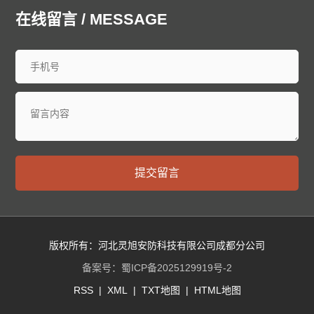
廊坊泄爆墙
衡水泄爆墙
太原泄爆墙
大同泄爆墙
在线留言 / MESSAGE
阳泉泄爆墙
长治泄爆墙
晋城泄爆墙
朔州泄爆墙
晋中泄爆墙
运城泄爆墙
忻州泄爆墙
临汾泄爆墙
吕梁泄爆墙
呼和浩特泄爆墙
包头泄爆墙
乌海泄爆墙
赤峰泄爆墙
通辽泄爆墙
鄂尔多斯泄爆墙
呼伦贝尔泄爆墙
巴彦淖尔泄爆墙
乌兰察布泄爆墙
兴安泄爆墙
锡林郭勒泄爆墙
阿拉善泄爆墙
沈阳泄爆墙
大连泄爆墙
中山泄爆墙
鞍山泄爆墙
抚顺泄爆墙
本溪泄爆墙
丹东泄爆墙
提交留言
锦州泄爆墙
营口泄爆墙
阜新泄爆墙
辽阳泄爆墙
盘锦泄爆墙
铁岭泄爆墙
朝阳泄爆墙
葫芦岛泄爆墙
长春泄爆墙
昌邑泄爆墙
龙潭泄爆墙
船营泄爆墙
丰满泄爆墙
蛟河泄爆墙
桦甸泄爆墙
舒兰泄爆墙
版权所有：河北灵旭安防科技有限公司成都分公司
磐石泄爆墙
四平泄爆墙
辽源泄爆墙
西安泄爆墙
备案号：
蜀ICP备2025129919号-2
通化泄爆墙
白山泄爆墙
松原泄爆墙
白城泄爆墙
RSS
|
XML
|
TXT地图
|
HTML地图
延边朝鲜族泄爆墙
哈尔滨泄爆墙
齐齐哈尔泄爆墙
鸡西泄爆墙