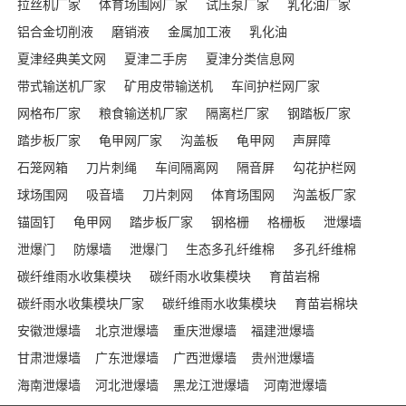
拉丝机厂家
体育场围网厂家
试压泵厂家
乳化油厂家
铝合金切削液
磨销液
金属加工液
乳化油
夏津经典美文网
夏津二手房
夏津分类信息网
带式输送机厂家
矿用皮带输送机
车间护栏网厂家
网格布厂家
粮食输送机厂家
隔离栏厂家
钢踏板厂家
踏步板厂家
龟甲网厂家
沟盖板
龟甲网
声屏障
石笼网箱
刀片刺绳
车间隔离网
隔音屏
勾花护栏网
球场围网
吸音墙
刀片刺网
体育场围网
沟盖板厂家
锚固钉
龟甲网
踏步板厂家
钢格栅
格栅板
泄爆墙
泄爆门
防爆墙
泄爆门
生态多孔纤维棉
多孔纤维棉
碳纤维雨水收集模块
碳纤雨水收集模块
育苗岩棉
碳纤雨水收集模块厂家
碳纤维雨水收集模块
育苗岩棉块
安徽泄爆墙
北京泄爆墙
重庆泄爆墙
福建泄爆墙
甘肃泄爆墙
广东泄爆墙
广西泄爆墙
贵州泄爆墙
海南泄爆墙
河北泄爆墙
黑龙江泄爆墙
河南泄爆墙