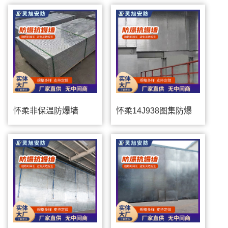
怀柔非保温防爆墙
怀柔14J938图集防爆
墙