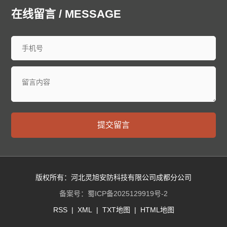
廊坊泄爆墙
衡水泄爆墙
太原泄爆墙
大同泄爆墙
在线留言 / MESSAGE
阳泉泄爆墙
长治泄爆墙
晋城泄爆墙
朔州泄爆墙
晋中泄爆墙
运城泄爆墙
忻州泄爆墙
临汾泄爆墙
吕梁泄爆墙
呼和浩特泄爆墙
包头泄爆墙
乌海泄爆墙
赤峰泄爆墙
通辽泄爆墙
鄂尔多斯泄爆墙
呼伦贝尔泄爆墙
巴彦淖尔泄爆墙
乌兰察布泄爆墙
兴安泄爆墙
锡林郭勒泄爆墙
阿拉善泄爆墙
沈阳泄爆墙
大连泄爆墙
中山泄爆墙
鞍山泄爆墙
抚顺泄爆墙
本溪泄爆墙
丹东泄爆墙
提交留言
锦州泄爆墙
营口泄爆墙
阜新泄爆墙
辽阳泄爆墙
盘锦泄爆墙
铁岭泄爆墙
朝阳泄爆墙
葫芦岛泄爆墙
长春泄爆墙
昌邑泄爆墙
龙潭泄爆墙
船营泄爆墙
丰满泄爆墙
蛟河泄爆墙
桦甸泄爆墙
舒兰泄爆墙
版权所有：河北灵旭安防科技有限公司成都分公司
磐石泄爆墙
四平泄爆墙
辽源泄爆墙
西安泄爆墙
备案号：
蜀ICP备2025129919号-2
通化泄爆墙
白山泄爆墙
松原泄爆墙
白城泄爆墙
RSS
|
XML
|
TXT地图
|
HTML地图
延边朝鲜族泄爆墙
哈尔滨泄爆墙
齐齐哈尔泄爆墙
鸡西泄爆墙