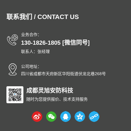
湖北泄爆墙
湖南泄爆墙
江苏泄爆墙
江西泄爆墙
吉林泄爆墙
辽宁泄爆墙
内蒙古泄爆墙
宁夏泄爆墙
联系我们 / CONTACT US
青海泄爆墙
山东泄爆墙
上海泄爆墙
山西泄爆墙
陕西泄爆墙
四川泄爆墙
天津泄爆墙
新疆泄爆墙
业务合作：
西藏泄爆墙
云南泄爆墙
浙江泄爆墙
东城泄爆墙
130-1826-1805 [微信同号]
西城泄爆墙
朝阳泄爆墙
丰台泄爆墙
石景山泄爆墙
联系人：张经理
海淀泄爆墙
门头沟泄爆墙
房山泄爆墙
通州泄爆墙
顺义泄爆墙
昌平泄爆墙
大兴泄爆墙
怀柔泄爆墙
公司地址：
平谷泄爆墙
密云泄爆墙
延庆泄爆墙
和平泄爆墙
四川省成都市天府新区华阳街道伏龙北巷268号
河东泄爆墙
河西泄爆墙
南开泄爆墙
河北泄爆墙
红桥泄爆墙
成都灵旭安防科技
东丽泄爆墙
西青泄爆墙
津南泄爆墙
北辰泄爆墙
武清泄爆墙
宝坻泄爆墙
滨海泄爆墙
随时为您提供报价、技术支持服务
宁河泄爆墙
静海泄爆墙
蓟州泄爆墙
石家庄泄爆墙
唐山泄爆墙
秦皇岛泄爆墙
邯郸泄爆墙
邢台泄爆墙
保定泄爆墙
张家口泄爆墙
承德泄爆墙
沧州泄爆墙