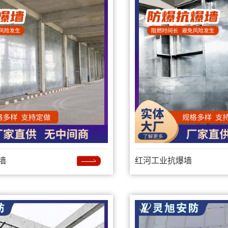
墙
红河工业抗爆墙