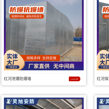
红河泄爆防爆墙
红河保