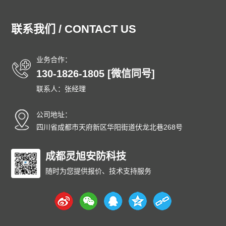
湖北泄爆墙
湖南泄爆墙
江苏泄爆墙
江西泄爆墙
吉林泄爆墙
辽宁泄爆墙
内蒙古泄爆墙
宁夏泄爆墙
联系我们 / CONTACT US
青海泄爆墙
山东泄爆墙
上海泄爆墙
山西泄爆墙
陕西泄爆墙
四川泄爆墙
天津泄爆墙
新疆泄爆墙
业务合作：
西藏泄爆墙
云南泄爆墙
浙江泄爆墙
东城泄爆墙
130-1826-1805 [微信同号]
西城泄爆墙
朝阳泄爆墙
丰台泄爆墙
石景山泄爆墙
联系人：张经理
海淀泄爆墙
门头沟泄爆墙
房山泄爆墙
通州泄爆墙
顺义泄爆墙
昌平泄爆墙
大兴泄爆墙
怀柔泄爆墙
公司地址：
平谷泄爆墙
密云泄爆墙
延庆泄爆墙
和平泄爆墙
四川省成都市天府新区华阳街道伏龙北巷268号
河东泄爆墙
河西泄爆墙
南开泄爆墙
河北泄爆墙
红桥泄爆墙
成都灵旭安防科技
东丽泄爆墙
西青泄爆墙
津南泄爆墙
北辰泄爆墙
武清泄爆墙
宝坻泄爆墙
滨海泄爆墙
随时为您提供报价、技术支持服务
宁河泄爆墙
静海泄爆墙
蓟州泄爆墙
石家庄泄爆墙
唐山泄爆墙
秦皇岛泄爆墙
邯郸泄爆墙
邢台泄爆墙
保定泄爆墙
张家口泄爆墙
承德泄爆墙
沧州泄爆墙