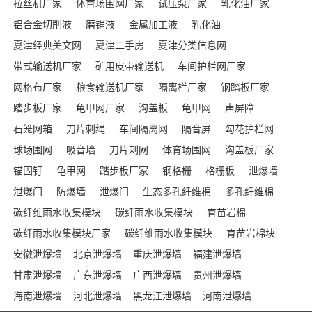
拉丝机厂家
体育场围网厂家
试压泵厂家
乳化油厂家
铝合金切削液
磨销液
金属加工液
乳化油
夏津经典美文网
夏津二手房
夏津分类信息网
带式输送机厂家
矿用皮带输送机
车间护栏网厂家
网格布厂家
粮食输送机厂家
隔离栏厂家
钢踏板厂家
踏步板厂家
龟甲网厂家
沟盖板
龟甲网
声屏障
石笼网箱
刀片刺绳
车间隔离网
隔音屏
勾花护栏网
球场围网
吸音墙
刀片刺网
体育场围网
沟盖板厂家
锚固钉
龟甲网
踏步板厂家
钢格栅
格栅板
泄爆墙
泄爆门
防爆墙
泄爆门
生态多孔纤维棉
多孔纤维棉
碳纤维雨水收集模块
碳纤雨水收集模块
育苗岩棉
碳纤雨水收集模块厂家
碳纤维雨水收集模块
育苗岩棉块
安徽泄爆墙
北京泄爆墙
重庆泄爆墙
福建泄爆墙
甘肃泄爆墙
广东泄爆墙
广西泄爆墙
贵州泄爆墙
海南泄爆墙
河北泄爆墙
黑龙江泄爆墙
河南泄爆墙