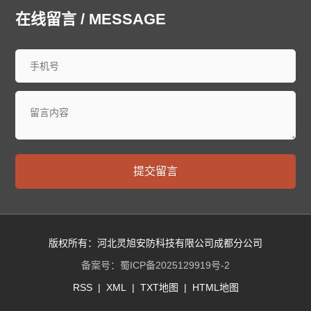
廊坊泄爆墙
衡水泄爆墙
太原泄爆墙
大同泄爆墙
在线留言 / MESSAGE
阳泉泄爆墙
长治泄爆墙
晋城泄爆墙
朔州泄爆墙
晋中泄爆墙
运城泄爆墙
忻州泄爆墙
临汾泄爆墙
吕梁泄爆墙
呼和浩特泄爆墙
包头泄爆墙
乌海泄爆墙
赤峰泄爆墙
通辽泄爆墙
鄂尔多斯泄爆墙
呼伦贝尔泄爆墙
巴彦淖尔泄爆墙
乌兰察布泄爆墙
兴安泄爆墙
锡林郭勒泄爆墙
阿拉善泄爆墙
沈阳泄爆墙
大连泄爆墙
中山泄爆墙
鞍山泄爆墙
抚顺泄爆墙
本溪泄爆墙
丹东泄爆墙
提交留言
锦州泄爆墙
营口泄爆墙
阜新泄爆墙
辽阳泄爆墙
盘锦泄爆墙
铁岭泄爆墙
朝阳泄爆墙
葫芦岛泄爆墙
长春泄爆墙
昌邑泄爆墙
龙潭泄爆墙
船营泄爆墙
丰满泄爆墙
蛟河泄爆墙
桦甸泄爆墙
舒兰泄爆墙
版权所有：河北灵旭安防科技有限公司成都分公司
磐石泄爆墙
四平泄爆墙
辽源泄爆墙
西安泄爆墙
备案号：
蜀ICP备2025129919号-2
通化泄爆墙
白山泄爆墙
松原泄爆墙
白城泄爆墙
RSS
|
XML
|
TXT地图
|
HTML地图
延边朝鲜族泄爆墙
哈尔滨泄爆墙
齐齐哈尔泄爆墙
鸡西泄爆墙