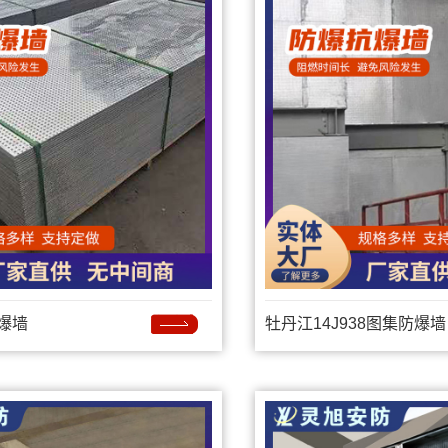
爆墙
牡丹江14J938图集防爆墙