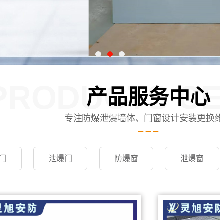
PRODUCTS C
产品服务中心
专注防爆泄爆墙体、门窗设计安装更换
门
泄爆门
防爆窗
泄爆窗