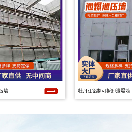
板墙
牡丹江铝制可拆卸泄爆墙