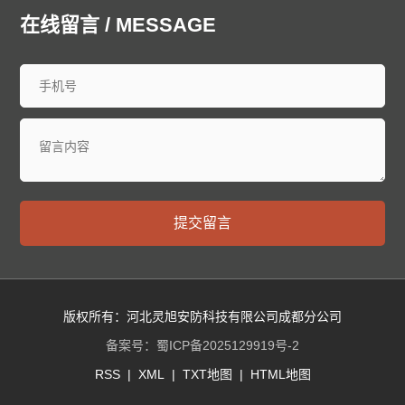
廊坊泄爆墙
衡水泄爆墙
太原泄爆墙
大同泄爆墙
在线留言 / MESSAGE
阳泉泄爆墙
长治泄爆墙
晋城泄爆墙
朔州泄爆墙
晋中泄爆墙
运城泄爆墙
忻州泄爆墙
临汾泄爆墙
吕梁泄爆墙
呼和浩特泄爆墙
包头泄爆墙
乌海泄爆墙
赤峰泄爆墙
通辽泄爆墙
鄂尔多斯泄爆墙
呼伦贝尔泄爆墙
巴彦淖尔泄爆墙
乌兰察布泄爆墙
兴安泄爆墙
锡林郭勒泄爆墙
阿拉善泄爆墙
沈阳泄爆墙
大连泄爆墙
中山泄爆墙
鞍山泄爆墙
抚顺泄爆墙
本溪泄爆墙
丹东泄爆墙
提交留言
锦州泄爆墙
营口泄爆墙
阜新泄爆墙
辽阳泄爆墙
盘锦泄爆墙
铁岭泄爆墙
朝阳泄爆墙
葫芦岛泄爆墙
长春泄爆墙
昌邑泄爆墙
龙潭泄爆墙
船营泄爆墙
丰满泄爆墙
蛟河泄爆墙
桦甸泄爆墙
舒兰泄爆墙
版权所有：河北灵旭安防科技有限公司成都分公司
磐石泄爆墙
四平泄爆墙
辽源泄爆墙
西安泄爆墙
备案号：
蜀ICP备2025129919号-2
通化泄爆墙
白山泄爆墙
松原泄爆墙
白城泄爆墙
RSS
|
XML
|
TXT地图
|
HTML地图
延边朝鲜族泄爆墙
哈尔滨泄爆墙
齐齐哈尔泄爆墙
鸡西泄爆墙