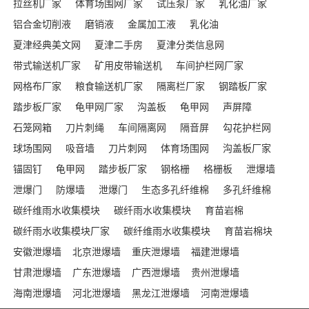
拉丝机厂家
体育场围网厂家
试压泵厂家
乳化油厂家
铝合金切削液
磨销液
金属加工液
乳化油
夏津经典美文网
夏津二手房
夏津分类信息网
带式输送机厂家
矿用皮带输送机
车间护栏网厂家
网格布厂家
粮食输送机厂家
隔离栏厂家
钢踏板厂家
踏步板厂家
龟甲网厂家
沟盖板
龟甲网
声屏障
石笼网箱
刀片刺绳
车间隔离网
隔音屏
勾花护栏网
球场围网
吸音墙
刀片刺网
体育场围网
沟盖板厂家
锚固钉
龟甲网
踏步板厂家
钢格栅
格栅板
泄爆墙
泄爆门
防爆墙
泄爆门
生态多孔纤维棉
多孔纤维棉
碳纤维雨水收集模块
碳纤雨水收集模块
育苗岩棉
碳纤雨水收集模块厂家
碳纤维雨水收集模块
育苗岩棉块
安徽泄爆墙
北京泄爆墙
重庆泄爆墙
福建泄爆墙
甘肃泄爆墙
广东泄爆墙
广西泄爆墙
贵州泄爆墙
海南泄爆墙
河北泄爆墙
黑龙江泄爆墙
河南泄爆墙