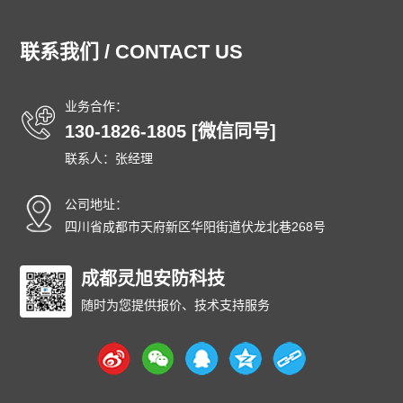
湖北泄爆墙
湖南泄爆墙
江苏泄爆墙
江西泄爆墙
吉林泄爆墙
辽宁泄爆墙
内蒙古泄爆墙
宁夏泄爆墙
联系我们 / CONTACT US
青海泄爆墙
山东泄爆墙
上海泄爆墙
山西泄爆墙
陕西泄爆墙
四川泄爆墙
天津泄爆墙
新疆泄爆墙
业务合作：
西藏泄爆墙
云南泄爆墙
浙江泄爆墙
东城泄爆墙
130-1826-1805 [微信同号]
西城泄爆墙
朝阳泄爆墙
丰台泄爆墙
石景山泄爆墙
联系人：张经理
海淀泄爆墙
门头沟泄爆墙
房山泄爆墙
通州泄爆墙
顺义泄爆墙
昌平泄爆墙
大兴泄爆墙
怀柔泄爆墙
公司地址：
平谷泄爆墙
密云泄爆墙
延庆泄爆墙
和平泄爆墙
四川省成都市天府新区华阳街道伏龙北巷268号
河东泄爆墙
河西泄爆墙
南开泄爆墙
河北泄爆墙
红桥泄爆墙
成都灵旭安防科技
东丽泄爆墙
西青泄爆墙
津南泄爆墙
北辰泄爆墙
武清泄爆墙
宝坻泄爆墙
滨海泄爆墙
随时为您提供报价、技术支持服务
宁河泄爆墙
静海泄爆墙
蓟州泄爆墙
石家庄泄爆墙
唐山泄爆墙
秦皇岛泄爆墙
邯郸泄爆墙
邢台泄爆墙
保定泄爆墙
张家口泄爆墙
承德泄爆墙
沧州泄爆墙