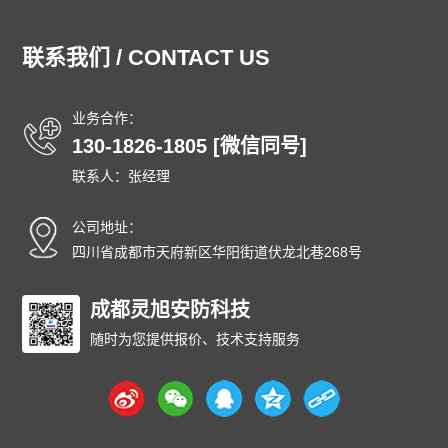
湖北泄爆墙
湖南泄爆墙
江苏泄爆墙
江西泄爆墙
吉林泄爆墙
辽宁泄爆墙
内蒙古泄爆墙
宁夏泄爆墙
联系我们 / CONTACT US
青海泄爆墙
山东泄爆墙
上海泄爆墙
山西泄爆墙
陕西泄爆墙
四川泄爆墙
天津泄爆墙
新疆泄爆墙
业务合作：
西藏泄爆墙
云南泄爆墙
浙江泄爆墙
东城泄爆墙
130-1826-1805 [微信同号]
西城泄爆墙
朝阳泄爆墙
丰台泄爆墙
石景山泄爆墙
联系人：张经理
海淀泄爆墙
门头沟泄爆墙
房山泄爆墙
通州泄爆墙
顺义泄爆墙
昌平泄爆墙
大兴泄爆墙
怀柔泄爆墙
公司地址：
平谷泄爆墙
密云泄爆墙
延庆泄爆墙
和平泄爆墙
四川省成都市天府新区华阳街道伏龙北巷268号
河东泄爆墙
河西泄爆墙
南开泄爆墙
河北泄爆墙
红桥泄爆墙
成都灵旭安防科技
东丽泄爆墙
西青泄爆墙
津南泄爆墙
北辰泄爆墙
武清泄爆墙
宝坻泄爆墙
滨海泄爆墙
随时为您提供报价、技术支持服务
宁河泄爆墙
静海泄爆墙
蓟州泄爆墙
石家庄泄爆墙
唐山泄爆墙
秦皇岛泄爆墙
邯郸泄爆墙
邢台泄爆墙
保定泄爆墙
张家口泄爆墙
承德泄爆墙
沧州泄爆墙