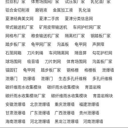
拉丝机厂家
体育场围网厂家
试压泵厂家
乳化油厂家
铝合金切削液
磨销液
金属加工液
乳化油
夏津经典美文网
夏津二手房
夏津分类信息网
带式输送机厂家
矿用皮带输送机
车间护栏网厂家
网格布厂家
粮食输送机厂家
隔离栏厂家
钢踏板厂家
踏步板厂家
龟甲网厂家
沟盖板
龟甲网
声屏障
石笼网箱
刀片刺绳
车间隔离网
隔音屏
勾花护栏网
球场围网
吸音墙
刀片刺网
体育场围网
沟盖板厂家
锚固钉
龟甲网
踏步板厂家
钢格栅
格栅板
泄爆墙
泄爆门
防爆墙
泄爆门
生态多孔纤维棉
多孔纤维棉
碳纤维雨水收集模块
碳纤雨水收集模块
育苗岩棉
碳纤雨水收集模块厂家
碳纤维雨水收集模块
育苗岩棉块
安徽泄爆墙
北京泄爆墙
重庆泄爆墙
福建泄爆墙
甘肃泄爆墙
广东泄爆墙
广西泄爆墙
贵州泄爆墙
海南泄爆墙
河北泄爆墙
黑龙江泄爆墙
河南泄爆墙