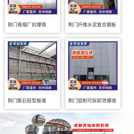
荆门卷烟厂抗爆墙
荆门纤维水泥复合钢板
防爆墙
荆门膨石轻型板墙
荆门铝制可拆卸泄爆墙