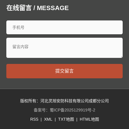
廊坊泄爆墙
衡水泄爆墙
太原泄爆墙
大同泄爆墙
在线留言 / MESSAGE
阳泉泄爆墙
长治泄爆墙
晋城泄爆墙
朔州泄爆墙
晋中泄爆墙
运城泄爆墙
忻州泄爆墙
临汾泄爆墙
吕梁泄爆墙
呼和浩特泄爆墙
包头泄爆墙
乌海泄爆墙
赤峰泄爆墙
通辽泄爆墙
鄂尔多斯泄爆墙
呼伦贝尔泄爆墙
巴彦淖尔泄爆墙
乌兰察布泄爆墙
兴安泄爆墙
锡林郭勒泄爆墙
阿拉善泄爆墙
沈阳泄爆墙
大连泄爆墙
中山泄爆墙
鞍山泄爆墙
抚顺泄爆墙
本溪泄爆墙
丹东泄爆墙
提交留言
锦州泄爆墙
营口泄爆墙
阜新泄爆墙
辽阳泄爆墙
盘锦泄爆墙
铁岭泄爆墙
朝阳泄爆墙
葫芦岛泄爆墙
长春泄爆墙
昌邑泄爆墙
龙潭泄爆墙
船营泄爆墙
丰满泄爆墙
蛟河泄爆墙
桦甸泄爆墙
舒兰泄爆墙
版权所有：河北灵旭安防科技有限公司成都分公司
磐石泄爆墙
四平泄爆墙
辽源泄爆墙
西安泄爆墙
备案号：
蜀ICP备2025129919号-2
通化泄爆墙
白山泄爆墙
松原泄爆墙
白城泄爆墙
RSS
|
XML
|
TXT地图
|
HTML地图
延边朝鲜族泄爆墙
哈尔滨泄爆墙
齐齐哈尔泄爆墙
鸡西泄爆墙