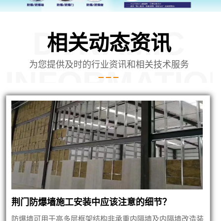
DYNAMIC
相关动态资讯
为您提供及时的行业资讯和相关技术服务
INFORMATIO
司安装内蒙泄爆墙建筑
荆门防爆墙施工安装中应该注意的细节？
防爆墙可用于高多层框架结构非承重内隔墙及内隔墙改造装