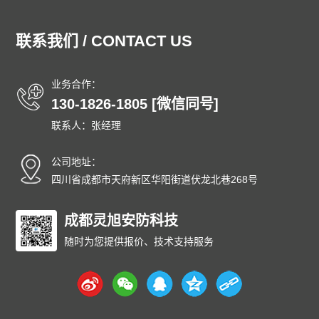
湖北泄爆墙
湖南泄爆墙
江苏泄爆墙
江西泄爆墙
吉林泄爆墙
辽宁泄爆墙
内蒙古泄爆墙
宁夏泄爆墙
联系我们 / CONTACT US
青海泄爆墙
山东泄爆墙
上海泄爆墙
山西泄爆墙
陕西泄爆墙
四川泄爆墙
天津泄爆墙
新疆泄爆墙
业务合作：
西藏泄爆墙
云南泄爆墙
浙江泄爆墙
东城泄爆墙
130-1826-1805 [微信同号]
西城泄爆墙
朝阳泄爆墙
丰台泄爆墙
石景山泄爆墙
联系人：张经理
海淀泄爆墙
门头沟泄爆墙
房山泄爆墙
通州泄爆墙
顺义泄爆墙
昌平泄爆墙
大兴泄爆墙
怀柔泄爆墙
公司地址：
平谷泄爆墙
密云泄爆墙
延庆泄爆墙
和平泄爆墙
四川省成都市天府新区华阳街道伏龙北巷268号
河东泄爆墙
河西泄爆墙
南开泄爆墙
河北泄爆墙
红桥泄爆墙
成都灵旭安防科技
东丽泄爆墙
西青泄爆墙
津南泄爆墙
北辰泄爆墙
武清泄爆墙
宝坻泄爆墙
滨海泄爆墙
随时为您提供报价、技术支持服务
宁河泄爆墙
静海泄爆墙
蓟州泄爆墙
石家庄泄爆墙
唐山泄爆墙
秦皇岛泄爆墙
邯郸泄爆墙
邢台泄爆墙
保定泄爆墙
张家口泄爆墙
承德泄爆墙
沧州泄爆墙