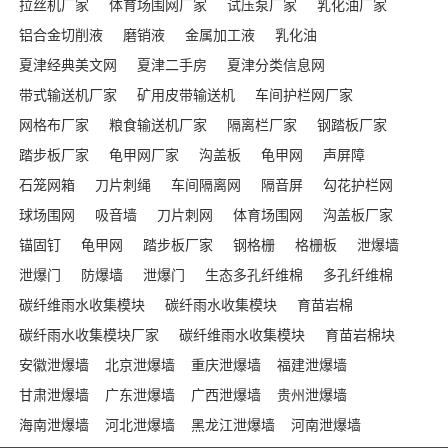
拉丝机厂家
体育场围网厂家
试压泵厂家
乳化油厂家
铝合金切削液
磨销液
金属加工液
乳化油
夏津经典美文网
夏津二手房
夏津分类信息网
带式输送机厂家
矿用皮带输送机
车间护栏网厂家
网格布厂家
粮食输送机厂家
隔离栏厂家
钢踏板厂家
踏步板厂家
龟甲网厂家
沟盖板
龟甲网
声屏障
石笼网箱
刀片刺绳
车间隔离网
隔音屏
勾花护栏网
球场围网
吸音墙
刀片刺网
体育场围网
沟盖板厂家
锚固钉
龟甲网
踏步板厂家
钢格栅
格栅板
泄爆墙
泄爆门
防爆墙
泄爆门
生态多孔纤维棉
多孔纤维棉
碳纤维雨水收集模块
碳纤雨水收集模块
育苗岩棉
碳纤雨水收集模块厂家
碳纤维雨水收集模块
育苗岩棉块
安徽泄爆墙
北京泄爆墙
重庆泄爆墙
福建泄爆墙
甘肃泄爆墙
广东泄爆墙
广西泄爆墙
贵州泄爆墙
海南泄爆墙
河北泄爆墙
黑龙江泄爆墙
河南泄爆墙