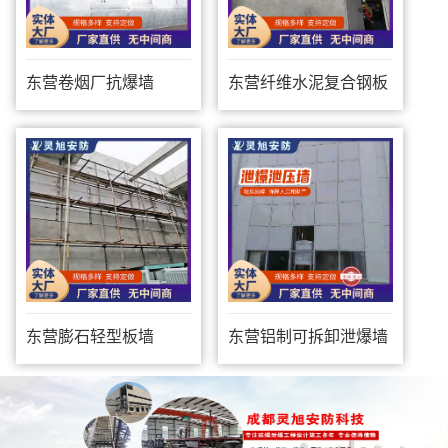
东营卷烟厂抗爆墙
东营纤维水泥复合钢板
防爆墙
东营膨石轻型板墙
东营铝制可拆卸泄爆墙