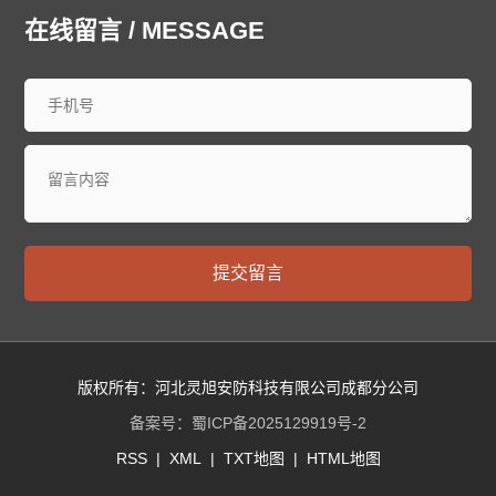
廊坊泄爆墙
衡水泄爆墙
太原泄爆墙
大同泄爆墙
在线留言 / MESSAGE
阳泉泄爆墙
长治泄爆墙
晋城泄爆墙
朔州泄爆墙
晋中泄爆墙
运城泄爆墙
忻州泄爆墙
临汾泄爆墙
吕梁泄爆墙
呼和浩特泄爆墙
包头泄爆墙
乌海泄爆墙
赤峰泄爆墙
通辽泄爆墙
鄂尔多斯泄爆墙
呼伦贝尔泄爆墙
巴彦淖尔泄爆墙
乌兰察布泄爆墙
兴安泄爆墙
锡林郭勒泄爆墙
阿拉善泄爆墙
沈阳泄爆墙
大连泄爆墙
中山泄爆墙
鞍山泄爆墙
抚顺泄爆墙
本溪泄爆墙
丹东泄爆墙
提交留言
锦州泄爆墙
营口泄爆墙
阜新泄爆墙
辽阳泄爆墙
盘锦泄爆墙
铁岭泄爆墙
朝阳泄爆墙
葫芦岛泄爆墙
长春泄爆墙
昌邑泄爆墙
龙潭泄爆墙
船营泄爆墙
丰满泄爆墙
蛟河泄爆墙
桦甸泄爆墙
舒兰泄爆墙
版权所有：河北灵旭安防科技有限公司成都分公司
磐石泄爆墙
四平泄爆墙
辽源泄爆墙
西安泄爆墙
备案号：
蜀ICP备2025129919号-2
通化泄爆墙
白山泄爆墙
松原泄爆墙
白城泄爆墙
RSS
|
XML
|
TXT地图
|
HTML地图
延边朝鲜族泄爆墙
哈尔滨泄爆墙
齐齐哈尔泄爆墙
鸡西泄爆墙