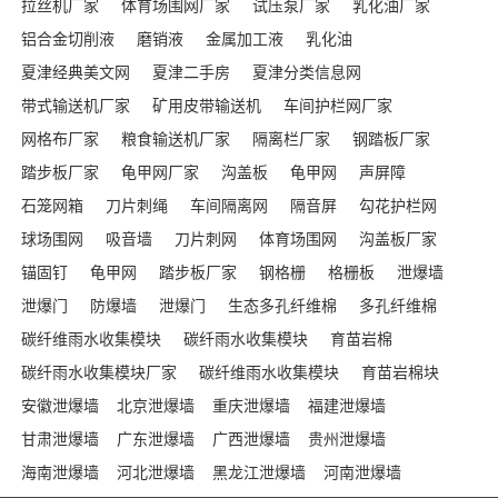
拉丝机厂家
体育场围网厂家
试压泵厂家
乳化油厂家
铝合金切削液
磨销液
金属加工液
乳化油
夏津经典美文网
夏津二手房
夏津分类信息网
带式输送机厂家
矿用皮带输送机
车间护栏网厂家
网格布厂家
粮食输送机厂家
隔离栏厂家
钢踏板厂家
踏步板厂家
龟甲网厂家
沟盖板
龟甲网
声屏障
石笼网箱
刀片刺绳
车间隔离网
隔音屏
勾花护栏网
球场围网
吸音墙
刀片刺网
体育场围网
沟盖板厂家
锚固钉
龟甲网
踏步板厂家
钢格栅
格栅板
泄爆墙
泄爆门
防爆墙
泄爆门
生态多孔纤维棉
多孔纤维棉
碳纤维雨水收集模块
碳纤雨水收集模块
育苗岩棉
碳纤雨水收集模块厂家
碳纤维雨水收集模块
育苗岩棉块
安徽泄爆墙
北京泄爆墙
重庆泄爆墙
福建泄爆墙
甘肃泄爆墙
广东泄爆墙
广西泄爆墙
贵州泄爆墙
海南泄爆墙
河北泄爆墙
黑龙江泄爆墙
河南泄爆墙