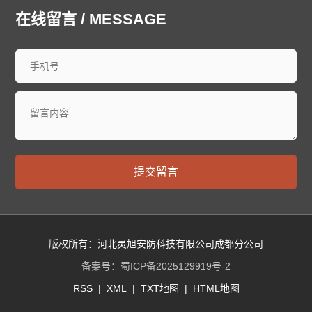
廊坊泄爆墙
衡水泄爆墙
太原泄爆墙
大同泄爆墙
在线留言 / MESSAGE
阳泉泄爆墙
长治泄爆墙
晋城泄爆墙
朔州泄爆墙
晋中泄爆墙
运城泄爆墙
忻州泄爆墙
临汾泄爆墙
吕梁泄爆墙
呼和浩特泄爆墙
包头泄爆墙
乌海泄爆墙
赤峰泄爆墙
通辽泄爆墙
鄂尔多斯泄爆墙
呼伦贝尔泄爆墙
巴彦淖尔泄爆墙
乌兰察布泄爆墙
兴安泄爆墙
锡林郭勒泄爆墙
阿拉善泄爆墙
沈阳泄爆墙
大连泄爆墙
中山泄爆墙
鞍山泄爆墙
抚顺泄爆墙
本溪泄爆墙
丹东泄爆墙
提交留言
锦州泄爆墙
营口泄爆墙
阜新泄爆墙
辽阳泄爆墙
盘锦泄爆墙
铁岭泄爆墙
朝阳泄爆墙
葫芦岛泄爆墙
长春泄爆墙
昌邑泄爆墙
龙潭泄爆墙
船营泄爆墙
丰满泄爆墙
蛟河泄爆墙
桦甸泄爆墙
舒兰泄爆墙
版权所有：河北灵旭安防科技有限公司成都分公司
磐石泄爆墙
四平泄爆墙
辽源泄爆墙
西安泄爆墙
备案号：
蜀ICP备2025129919号-2
通化泄爆墙
白山泄爆墙
松原泄爆墙
白城泄爆墙
RSS
|
XML
|
TXT地图
|
HTML地图
延边朝鲜族泄爆墙
哈尔滨泄爆墙
齐齐哈尔泄爆墙
鸡西泄爆墙