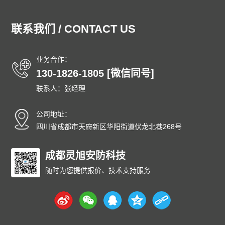
湖北泄爆墙
湖南泄爆墙
江苏泄爆墙
江西泄爆墙
吉林泄爆墙
辽宁泄爆墙
内蒙古泄爆墙
宁夏泄爆墙
联系我们 / CONTACT US
青海泄爆墙
山东泄爆墙
上海泄爆墙
山西泄爆墙
陕西泄爆墙
四川泄爆墙
天津泄爆墙
新疆泄爆墙
业务合作：
西藏泄爆墙
云南泄爆墙
浙江泄爆墙
东城泄爆墙
130-1826-1805 [微信同号]
西城泄爆墙
朝阳泄爆墙
丰台泄爆墙
石景山泄爆墙
联系人：张经理
海淀泄爆墙
门头沟泄爆墙
房山泄爆墙
通州泄爆墙
顺义泄爆墙
昌平泄爆墙
大兴泄爆墙
怀柔泄爆墙
公司地址：
平谷泄爆墙
密云泄爆墙
延庆泄爆墙
和平泄爆墙
四川省成都市天府新区华阳街道伏龙北巷268号
河东泄爆墙
河西泄爆墙
南开泄爆墙
河北泄爆墙
红桥泄爆墙
成都灵旭安防科技
东丽泄爆墙
西青泄爆墙
津南泄爆墙
北辰泄爆墙
武清泄爆墙
宝坻泄爆墙
滨海泄爆墙
随时为您提供报价、技术支持服务
宁河泄爆墙
静海泄爆墙
蓟州泄爆墙
石家庄泄爆墙
唐山泄爆墙
秦皇岛泄爆墙
邯郸泄爆墙
邢台泄爆墙
保定泄爆墙
张家口泄爆墙
承德泄爆墙
沧州泄爆墙