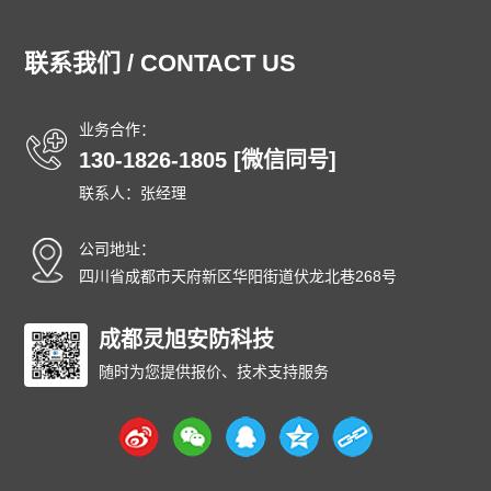
湖北泄爆墙
湖南泄爆墙
江苏泄爆墙
江西泄爆墙
吉林泄爆墙
辽宁泄爆墙
内蒙古泄爆墙
宁夏泄爆墙
联系我们 / CONTACT US
青海泄爆墙
山东泄爆墙
上海泄爆墙
山西泄爆墙
陕西泄爆墙
四川泄爆墙
天津泄爆墙
新疆泄爆墙
业务合作：
西藏泄爆墙
云南泄爆墙
浙江泄爆墙
东城泄爆墙
130-1826-1805 [微信同号]
西城泄爆墙
朝阳泄爆墙
丰台泄爆墙
石景山泄爆墙
联系人：张经理
海淀泄爆墙
门头沟泄爆墙
房山泄爆墙
通州泄爆墙
顺义泄爆墙
昌平泄爆墙
大兴泄爆墙
怀柔泄爆墙
公司地址：
平谷泄爆墙
密云泄爆墙
延庆泄爆墙
和平泄爆墙
四川省成都市天府新区华阳街道伏龙北巷268号
河东泄爆墙
河西泄爆墙
南开泄爆墙
河北泄爆墙
红桥泄爆墙
成都灵旭安防科技
东丽泄爆墙
西青泄爆墙
津南泄爆墙
北辰泄爆墙
武清泄爆墙
宝坻泄爆墙
滨海泄爆墙
随时为您提供报价、技术支持服务
宁河泄爆墙
静海泄爆墙
蓟州泄爆墙
石家庄泄爆墙
唐山泄爆墙
秦皇岛泄爆墙
邯郸泄爆墙
邢台泄爆墙
保定泄爆墙
张家口泄爆墙
承德泄爆墙
沧州泄爆墙