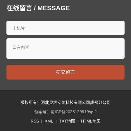
廊坊泄爆墙
衡水泄爆墙
太原泄爆墙
大同泄爆墙
在线留言 / MESSAGE
阳泉泄爆墙
长治泄爆墙
晋城泄爆墙
朔州泄爆墙
晋中泄爆墙
运城泄爆墙
忻州泄爆墙
临汾泄爆墙
吕梁泄爆墙
呼和浩特泄爆墙
包头泄爆墙
乌海泄爆墙
赤峰泄爆墙
通辽泄爆墙
鄂尔多斯泄爆墙
呼伦贝尔泄爆墙
巴彦淖尔泄爆墙
乌兰察布泄爆墙
兴安泄爆墙
锡林郭勒泄爆墙
阿拉善泄爆墙
沈阳泄爆墙
大连泄爆墙
中山泄爆墙
鞍山泄爆墙
抚顺泄爆墙
本溪泄爆墙
丹东泄爆墙
提交留言
锦州泄爆墙
营口泄爆墙
阜新泄爆墙
辽阳泄爆墙
盘锦泄爆墙
铁岭泄爆墙
朝阳泄爆墙
葫芦岛泄爆墙
长春泄爆墙
昌邑泄爆墙
龙潭泄爆墙
船营泄爆墙
丰满泄爆墙
蛟河泄爆墙
桦甸泄爆墙
舒兰泄爆墙
版权所有：河北灵旭安防科技有限公司成都分公司
磐石泄爆墙
四平泄爆墙
辽源泄爆墙
西安泄爆墙
备案号：
蜀ICP备2025129919号-2
通化泄爆墙
白山泄爆墙
松原泄爆墙
白城泄爆墙
RSS
|
XML
|
TXT地图
|
HTML地图
延边朝鲜族泄爆墙
哈尔滨泄爆墙
齐齐哈尔泄爆墙
鸡西泄爆墙