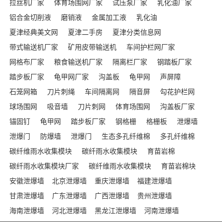
拉丝机厂家
体育场围网厂家
试压泵厂家
乳化油厂家
铝合金切削液
磨销液
金属加工液
乳化油
夏津经典美文网
夏津二手房
夏津分类信息网
带式输送机厂家
矿用皮带输送机
车间护栏网厂家
网格布厂家
粮食输送机厂家
隔离栏厂家
钢踏板厂家
踏步板厂家
龟甲网厂家
沟盖板
龟甲网
声屏障
石笼网箱
刀片刺绳
车间隔离网
隔音屏
勾花护栏网
球场围网
吸音墙
刀片刺网
体育场围网
沟盖板厂家
锚固钉
龟甲网
踏步板厂家
钢格栅
格栅板
泄爆墙
泄爆门
防爆墙
泄爆门
生态多孔纤维棉
多孔纤维棉
碳纤维雨水收集模块
碳纤雨水收集模块
育苗岩棉
碳纤雨水收集模块厂家
碳纤维雨水收集模块
育苗岩棉块
安徽泄爆墙
北京泄爆墙
重庆泄爆墙
福建泄爆墙
甘肃泄爆墙
广东泄爆墙
广西泄爆墙
贵州泄爆墙
海南泄爆墙
河北泄爆墙
黑龙江泄爆墙
河南泄爆墙