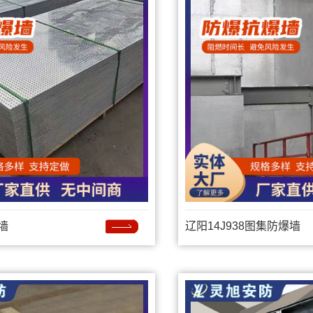
墙
辽阳14J938图集防爆墙