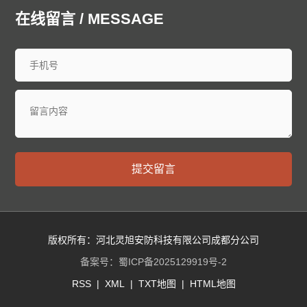
廊坊泄爆墙
衡水泄爆墙
太原泄爆墙
大同泄爆墙
在线留言 / MESSAGE
阳泉泄爆墙
长治泄爆墙
晋城泄爆墙
朔州泄爆墙
晋中泄爆墙
运城泄爆墙
忻州泄爆墙
临汾泄爆墙
吕梁泄爆墙
呼和浩特泄爆墙
包头泄爆墙
乌海泄爆墙
赤峰泄爆墙
通辽泄爆墙
鄂尔多斯泄爆墙
呼伦贝尔泄爆墙
巴彦淖尔泄爆墙
乌兰察布泄爆墙
兴安泄爆墙
锡林郭勒泄爆墙
阿拉善泄爆墙
沈阳泄爆墙
大连泄爆墙
中山泄爆墙
鞍山泄爆墙
抚顺泄爆墙
本溪泄爆墙
丹东泄爆墙
提交留言
锦州泄爆墙
营口泄爆墙
阜新泄爆墙
辽阳泄爆墙
盘锦泄爆墙
铁岭泄爆墙
朝阳泄爆墙
葫芦岛泄爆墙
长春泄爆墙
昌邑泄爆墙
龙潭泄爆墙
船营泄爆墙
丰满泄爆墙
蛟河泄爆墙
桦甸泄爆墙
舒兰泄爆墙
版权所有：河北灵旭安防科技有限公司成都分公司
磐石泄爆墙
四平泄爆墙
辽源泄爆墙
西安泄爆墙
备案号：
蜀ICP备2025129919号-2
通化泄爆墙
白山泄爆墙
松原泄爆墙
白城泄爆墙
RSS
|
XML
|
TXT地图
|
HTML地图
延边朝鲜族泄爆墙
哈尔滨泄爆墙
齐齐哈尔泄爆墙
鸡西泄爆墙