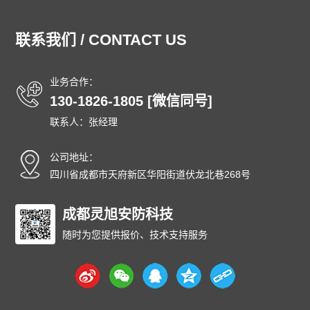
湖北泄爆墙
湖南泄爆墙
江苏泄爆墙
江西泄爆墙
吉林泄爆墙
辽宁泄爆墙
内蒙古泄爆墙
宁夏泄爆墙
联系我们 / CONTACT US
青海泄爆墙
山东泄爆墙
上海泄爆墙
山西泄爆墙
陕西泄爆墙
四川泄爆墙
天津泄爆墙
新疆泄爆墙
业务合作：
西藏泄爆墙
云南泄爆墙
浙江泄爆墙
东城泄爆墙
130-1826-1805 [微信同号]
西城泄爆墙
朝阳泄爆墙
丰台泄爆墙
石景山泄爆墙
联系人：张经理
海淀泄爆墙
门头沟泄爆墙
房山泄爆墙
通州泄爆墙
顺义泄爆墙
昌平泄爆墙
大兴泄爆墙
怀柔泄爆墙
公司地址：
平谷泄爆墙
密云泄爆墙
延庆泄爆墙
和平泄爆墙
四川省成都市天府新区华阳街道伏龙北巷268号
河东泄爆墙
河西泄爆墙
南开泄爆墙
河北泄爆墙
红桥泄爆墙
成都灵旭安防科技
东丽泄爆墙
西青泄爆墙
津南泄爆墙
北辰泄爆墙
武清泄爆墙
宝坻泄爆墙
滨海泄爆墙
随时为您提供报价、技术支持服务
宁河泄爆墙
静海泄爆墙
蓟州泄爆墙
石家庄泄爆墙
唐山泄爆墙
秦皇岛泄爆墙
邯郸泄爆墙
邢台泄爆墙
保定泄爆墙
张家口泄爆墙
承德泄爆墙
沧州泄爆墙