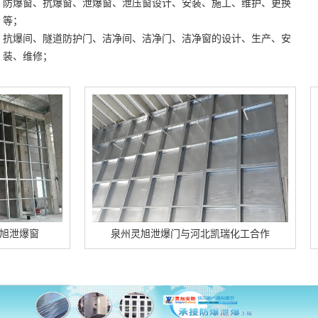
防爆窗、抗爆窗、泄爆窗、泄压窗设计、安装、施工、维护、更换
等；
抗爆间、隧道防护门、洁净间、洁净门、洁净窗的设计、生产、安
装、维修；
窗
泉州灵旭泄爆门与河北凯瑞化工合作
泉