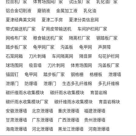
拉丝机厂家
体育场围网厂家
试压泵厂家
乳化油厂家
铝合金切削液
磨销液
金属加工液
乳化油
夏津经典美文网
夏津二手房
夏津分类信息网
带式输送机厂家
矿用皮带输送机
车间护栏网厂家
网格布厂家
粮食输送机厂家
隔离栏厂家
钢踏板厂家
踏步板厂家
龟甲网厂家
沟盖板
龟甲网
声屏障
石笼网箱
刀片刺绳
车间隔离网
隔音屏
勾花护栏网
球场围网
吸音墙
刀片刺网
体育场围网
沟盖板厂家
锚固钉
龟甲网
踏步板厂家
钢格栅
格栅板
泄爆墙
泄爆门
防爆墙
泄爆门
生态多孔纤维棉
多孔纤维棉
碳纤维雨水收集模块
碳纤雨水收集模块
育苗岩棉
碳纤雨水收集模块厂家
碳纤维雨水收集模块
育苗岩棉块
安徽泄爆墙
北京泄爆墙
重庆泄爆墙
福建泄爆墙
甘肃泄爆墙
广东泄爆墙
广西泄爆墙
贵州泄爆墙
海南泄爆墙
河北泄爆墙
黑龙江泄爆墙
河南泄爆墙