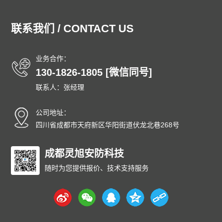
湖北泄爆墙
湖南泄爆墙
江苏泄爆墙
江西泄爆墙
吉林泄爆墙
辽宁泄爆墙
内蒙古泄爆墙
宁夏泄爆墙
联系我们 / CONTACT US
青海泄爆墙
山东泄爆墙
上海泄爆墙
山西泄爆墙
陕西泄爆墙
四川泄爆墙
天津泄爆墙
新疆泄爆墙
业务合作：
西藏泄爆墙
云南泄爆墙
浙江泄爆墙
东城泄爆墙
130-1826-1805 [微信同号]
西城泄爆墙
朝阳泄爆墙
丰台泄爆墙
石景山泄爆墙
联系人：张经理
海淀泄爆墙
门头沟泄爆墙
房山泄爆墙
通州泄爆墙
顺义泄爆墙
昌平泄爆墙
大兴泄爆墙
怀柔泄爆墙
公司地址：
平谷泄爆墙
密云泄爆墙
延庆泄爆墙
和平泄爆墙
四川省成都市天府新区华阳街道伏龙北巷268号
河东泄爆墙
河西泄爆墙
南开泄爆墙
河北泄爆墙
红桥泄爆墙
成都灵旭安防科技
东丽泄爆墙
西青泄爆墙
津南泄爆墙
北辰泄爆墙
武清泄爆墙
宝坻泄爆墙
滨海泄爆墙
随时为您提供报价、技术支持服务
宁河泄爆墙
静海泄爆墙
蓟州泄爆墙
石家庄泄爆墙
唐山泄爆墙
秦皇岛泄爆墙
邯郸泄爆墙
邢台泄爆墙
保定泄爆墙
张家口泄爆墙
承德泄爆墙
沧州泄爆墙