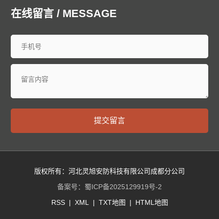
廊坊泄爆墙
衡水泄爆墙
太原泄爆墙
大同泄爆墙
在线留言 / MESSAGE
阳泉泄爆墙
长治泄爆墙
晋城泄爆墙
朔州泄爆墙
晋中泄爆墙
运城泄爆墙
忻州泄爆墙
临汾泄爆墙
吕梁泄爆墙
呼和浩特泄爆墙
包头泄爆墙
乌海泄爆墙
赤峰泄爆墙
通辽泄爆墙
鄂尔多斯泄爆墙
呼伦贝尔泄爆墙
巴彦淖尔泄爆墙
乌兰察布泄爆墙
兴安泄爆墙
锡林郭勒泄爆墙
阿拉善泄爆墙
沈阳泄爆墙
大连泄爆墙
中山泄爆墙
鞍山泄爆墙
抚顺泄爆墙
本溪泄爆墙
丹东泄爆墙
提交留言
锦州泄爆墙
营口泄爆墙
阜新泄爆墙
辽阳泄爆墙
盘锦泄爆墙
铁岭泄爆墙
朝阳泄爆墙
葫芦岛泄爆墙
长春泄爆墙
昌邑泄爆墙
龙潭泄爆墙
船营泄爆墙
丰满泄爆墙
蛟河泄爆墙
桦甸泄爆墙
舒兰泄爆墙
版权所有：河北灵旭安防科技有限公司成都分公司
磐石泄爆墙
四平泄爆墙
辽源泄爆墙
西安泄爆墙
备案号：
蜀ICP备2025129919号-2
通化泄爆墙
白山泄爆墙
松原泄爆墙
白城泄爆墙
RSS
|
XML
|
TXT地图
|
HTML地图
延边朝鲜族泄爆墙
哈尔滨泄爆墙
齐齐哈尔泄爆墙
鸡西泄爆墙