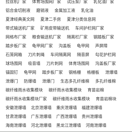
拉丝机厂家
体育场围网厂家
试压泵厂家
乳化油厂家
铝合金切削液
磨销液
金属加工液
乳化油
夏津经典美文网
夏津二手房
夏津分类信息网
带式输送机厂家
矿用皮带输送机
车间护栏网厂家
网格布厂家
粮食输送机厂家
隔离栏厂家
钢踏板厂家
踏步板厂家
龟甲网厂家
沟盖板
龟甲网
声屏障
石笼网箱
刀片刺绳
车间隔离网
隔音屏
勾花护栏网
球场围网
吸音墙
刀片刺网
体育场围网
沟盖板厂家
锚固钉
龟甲网
踏步板厂家
钢格栅
格栅板
泄爆墙
泄爆门
防爆墙
泄爆门
生态多孔纤维棉
多孔纤维棉
碳纤维雨水收集模块
碳纤雨水收集模块
育苗岩棉
碳纤雨水收集模块厂家
碳纤维雨水收集模块
育苗岩棉块
安徽泄爆墙
北京泄爆墙
重庆泄爆墙
福建泄爆墙
甘肃泄爆墙
广东泄爆墙
广西泄爆墙
贵州泄爆墙
海南泄爆墙
河北泄爆墙
黑龙江泄爆墙
河南泄爆墙