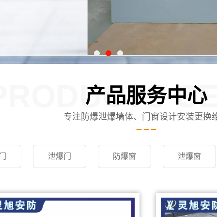
PRODUCTS C
产品服务中心
专注防爆泄爆墙体、门窗设计安装更换
门
泄爆门
防爆窗
泄爆窗