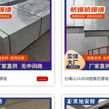
爆墙
石嘴山14J938图集防爆墙