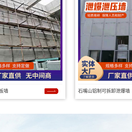
板墙
石嘴山铝制可拆卸泄爆墙